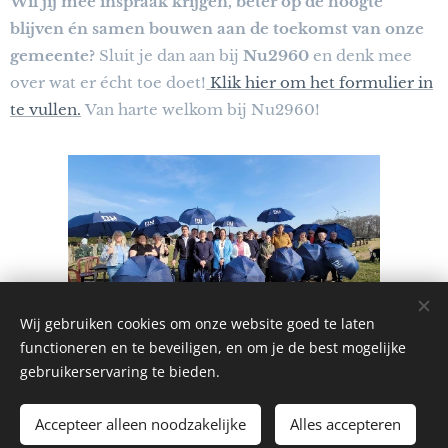
Wil jij mee inspraak krijgen, beter op de hoogte
blijven én samen bouwen aan de toekomst van onze
gemeente?
Sluit je dan aan bij
Nu2960
en denk mee
over wat er écht toe doet!
Klik hier om het formulier in
te vullen.
Van harte welkom bij Nu2960!
Wij gebruiken cookies om onze website goed te laten
functioneren en te beveiligen, en om je de best mogelijke
gebruikerservaring te bieden.
NU2960
Accepteer alleen noodzakelijke
Alles accepteren
Cookies