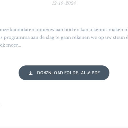
12-10-2024
 onze kandidaten opnieuw aan bod en kan u kennis maken me
 programma aan de slag te gaan rekenen we op uw steun 
ek meer...
DOWNLOAD FOLDE...AL-8.PDF