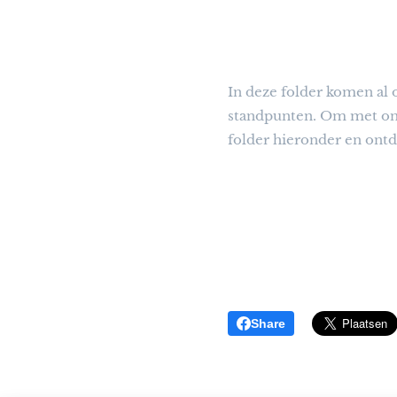
In deze folder komen al
standpunten. Om met ons
folder hieronder en ontd
Share