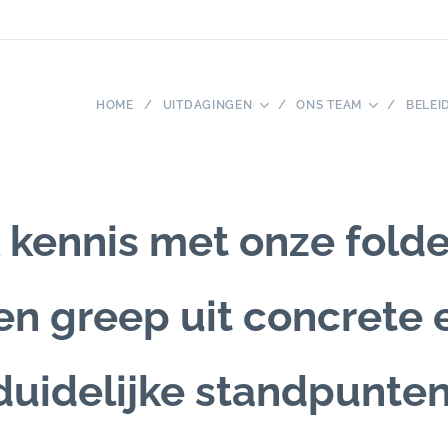
HOME
UITDAGINGEN
ONS TEAM
BELEI
kennis met onze fold
en greep uit concrete 
duidelijke standpunten