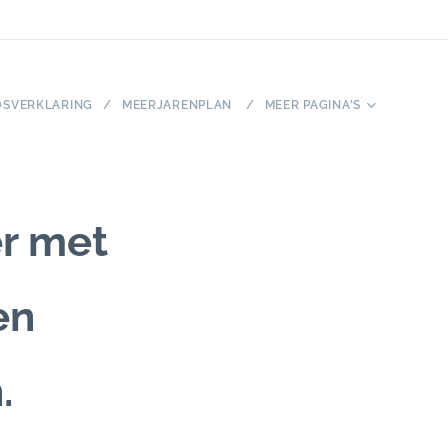
DSVERKLARING
MEERJARENPLAN
MEER PAGINA'S
er met
en
.